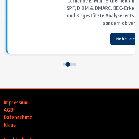
Lernende E-Mail-Sicherheit hinte
SPF, DKIM & DMARC. BEC-Erkenn
und KI-gestützte Analyse: entsche
sondern ob vert
Mehr erf
Impressum
AGB
Datenschutz
Klaus